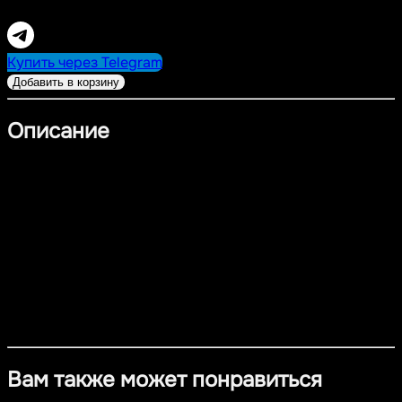
6 900,00
RUB
Купить через Telegram
Добавить в корзину
Описание
Элегантное колье-чокер из коллекции Heart & Ribbon,
выполненное из серебра 925 пробы с покрытием из
платины. Центральный акцент — миниатюрное сердце
на тонкой цепочке, символ лёгкости и чувственности.
Украшение гармонично дополняет другие изделия из
коллекции и станет стильным акцентом на каждый день.
Материал
- Серебро 925 пробы с покрытием из платины
Вам также может понравиться