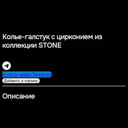
Колье-галстук с цирконием из
коллекции STONE
7 900,00
RUB
Купить через Telegram
Добавить в корзину
Описание
Современное колье-галстук из коллекции STONE с
подвижным кулоном: камни можно регулировать по
высоте, создавая эффект «галстука». Комбинация
огранённых циркониев разной формы придаёт