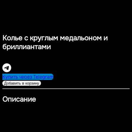
Колье с круглым медальоном и
бриллиантами
14 900,00
RUB
Купить через Telegram
Добавить в корзину
Описание
Современное колье из серебра 925 пробы с
покрытием из платины. Гладкий медальон круглой
формы украшен тремя сияющими бриллиантами,
которые придают изделию индивидуальность и