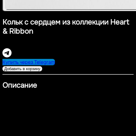
Кольк с сердцем из коллекции Heart
& Ribbon
7 900,00
RUB
Купить через Telegram
Добавить в корзину
Описание
Лаконичное колье из коллекции Heart & Ribbon
выполнено из серебра 925 пробы с покрытием из
платины и циркония. Тонкая цепочка украшена
маленькими объёмными сердцами — символами
нежности и лёгкости. Украшение легко сочетается с
другими изделиями из коллекции и станет изящным