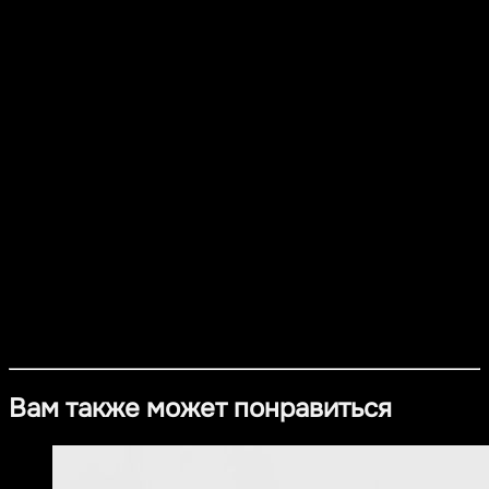
Это уникальное кольцо из коллекции ETHNO,
изготовлено из серебра 925 пробы с покрытием из
платины и украшен эффектным камнем. Его
изысканный дизайн включает в себя витиеватые узоры,
которые привлекают внимание и подчеркивают вашу
индивидуальность.
Добавьте этот аксессуар в свою коллекцию и
выделяйтесь в любой ситуации.
Материал
- Серебро 925 пробы с покрытием из платины
- Сердолик
Сроки изготовления
- Предзаказ: 14 рабочих дней
Вам также может понравиться