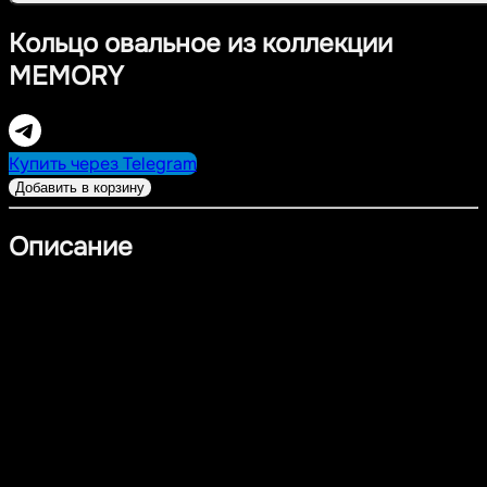
Кольцо овальное из коллекции
MEMORY
Купить через Telegram
Добавить в корзину
Описание
Кольцо из коллекции MEMORY с овальной вставкой
матовой текстуры и акцентными циркониями,
расположенными асимметрично. Дизайн сочетает
естественность фактур и лёгкое сияние, создавая
изысканный и современный образ.
Материал
- Серебро 925 пробы с покрытием из платины
- Цирконий